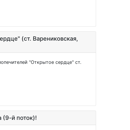
рдце" (ст. Варениковская,
опечителей "Открытое сердце" ст.
(9-й поток)!