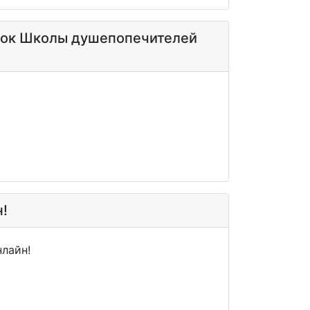
оток Школы душепопечителей
!
лайн!