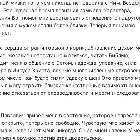
ной жизни то, о чем никогда не говорила с Ним. Всеце
. Это чудесное время познания замысла, характера,
ения Бог помог мне восстановить отношения с подруго
шения с мужем стали более близки. Теперь я понимаю
 нет.
е сердца от ран и горького корня, обновление духом м
ие, желание непрестанно молиться, читать Библию,
ит меня в общение с Богом, надежда, упование, сила,
ра в Иисуса Христа, личные многочисленные откровен
м числе, как будто сняли удавку с шеи! Это привело м
ерь я могу строить близкие качественные взаимоотноше
ние отказаться от справедливости и мести и следоват
Павлович привел меня в состояние, которое непреста
 открыто, теперь оно свободно. Чувствую, что живёт 
а и не покинет меня никогда. Он со мной навеки. У м
я меня оружие против атак дьявольских.