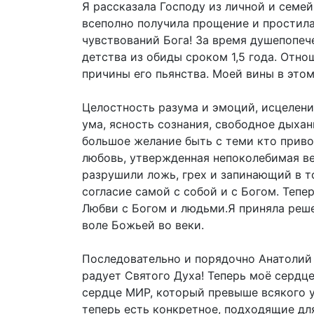
Я рассказала Господу из личной и семей
всеполно получила прощение и простила
чувствований Бога! За время душепопеч
детства из обиды сроком 1,5 года. Отно
причины его пьянства. Моей вины в этом
Целостность разума и эмоций, исцелени
ума, ясность сознания, свободное дыхан
большое желание быть с теми кто привод
любовь, утвержденная непоколебимая ве
разрушили ложь, грех и запинающий в то
согласие самой с собой и с Богом. Теп
Любви с Богом и людьми.Я приняла реше
воле Божьей во веки.
Последовательно и порядочно Анатолий 
радует Святого Духа! Теперь моё сердце
сердце МИР, который превыше всякого ум
теперь есть конкретное, подходящие дл