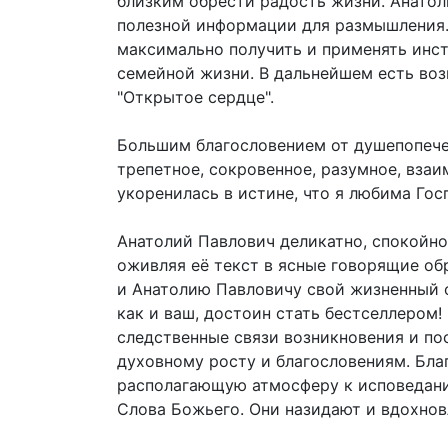
близким обрести радость жизни. Анатол
полезной информации для размышления.
максимально получить и применять инс
семейной жизни. В дальнейшем есть во
"Открытое сердце".
Большим благословением от душепопечен
трепетное, сокровенное, разумное, взаи
укоренилась в истине, что я любима Гос
Анатолий Павлович деликатно, спокойно
оживляя её текст в ясные говорящие об
и Анатолию Павловичу свой жизненный о
как и ваш, достоин стать бестселлером!
следственные связи возникновения и по
духовному росту и благословениям. Бла
располагающую атмосферу к исповедани
Слова Божьего. Они назидают и вдохнов