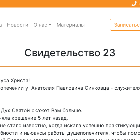
+
а
Новости
О нас
Материалы
Записатьс
Свидетельство 23
уса Христа!
опечении у Анатолия Павловича Синковца - служител
о Дух Святой скажет Вам больше.
няла крещение 5 лет назад.
не стало известно, когда искала успешно практикующ
обности и ньюансы работы душепопечителя, чтобы пом