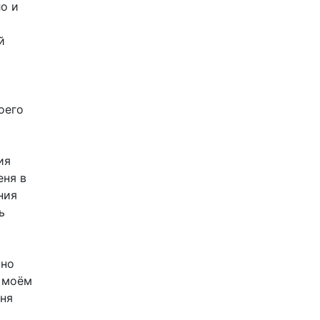
ло и
й
оего
ия
еня в
ния
ь
нно
в моём
еня