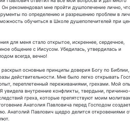
ий Павлович ответил на все мои вопросы и дал много
 Он рекомендовал мне пройти душпопечение лично, чт
трументы по определению и разрешению проблем в лич
зможность обучиться в Школе душепопечителей при це
ия для меня стало открытое, искреннее, сердечное,
мное общение с Иисусом. Убедилась, утвердилась и
подом всегда, вечно!
 раскрыл основные принципы доверия Богу по Библии,
разы действительности. Мне было легко открывать Гос
пыт, переплетенный переживаниями, грехами. Мой опы
 Я увидела внутренние конфликты, твердыни, причинно
следствий греха, которые препятствуют моим молитва
гоговение Анатолия Павловича перед Господом создае
ю. Анатолий Павлович щедро делится откровениями о
лют.